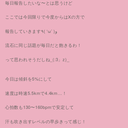
毎日報告したいな〜とは思うけど
ここでは今回限りで今度からはXの方で
報告していきます٩( ‘ω’ )و
流石に同じ話題が毎日だと飽きるわ！
って思われそうだしね_(:3」z)_
今日は傾斜を5%にして
速度は時速5.5kmで4.4km…！
心拍数も130〜160bpmで安定して
汗も吹き出すレベルの早歩きって感じ！