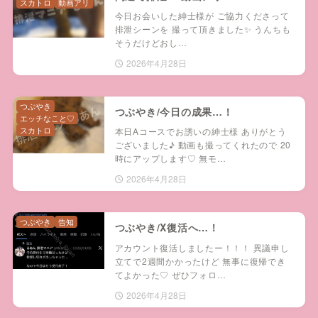
スカトロ
動画アリ
今日お会いした紳士様が ご協力くださって
排泄シーンを 撮って頂きました✨ うんちも
そうだけどおし…
2026年4月28日
つぶやき
つぶやき/今日の成果…！
エッチなこと♡
スカトロ
本日Aコースでお誘いの紳士様 ありがとう
ございました♪ 動画も撮ってくれたので 20
時にアップします♡ 無モ…
2026年4月28日
つぶやき
告知
つぶやき/X復活へ…！
アカウント復活しましたー！！！ 異議申し
立てで2週間かかったけど 無事に復帰でき
てよかった♡ ぜひフォロ…
2026年4月28日