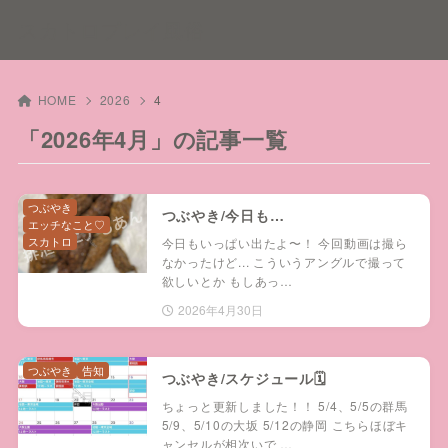
スカトロプレイ風俗
HOME
2026
4
「2026年4月」の記事一覧
つぶやき
つぶやき/今日も…
エッチなこと♡
スカトロ
今日もいっぱい出たよ〜！ 今回動画は撮ら
なかったけど... こういうアングルで撮って
欲しいとか もしあっ…
2026年4月30日
つぶやき
告知
つぶやき/スケジュール🗓️
ちょっと更新しました！！ 5/4、5/5の群馬
5/9、5/10の大坂 5/12の静岡 こちらほぼキ
ャンセルが相次いで …