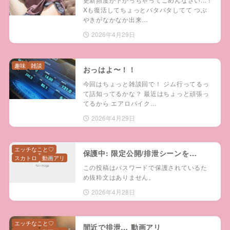
Xも復活してちょっとバタバタしてて つぶ
やきがなかなか出来…
2026年4月29日
趣味
雑談
おっはよ〜！！
今回はちょっと雑談回で！ ジム行ってるっ
て話知ってるかな？ 最近はちょっと頑張っ
てるから エアロバイク…
2026年4月29日
エッチなこと♡
保護中: 限定公開/排泄シーンを…
スカトロ
動画アリ
この投稿はパスワードで保護されているた
め抜粋文はありません。
2026年4月28日
エッチなこと♡
間近で排泄… 動画アリ