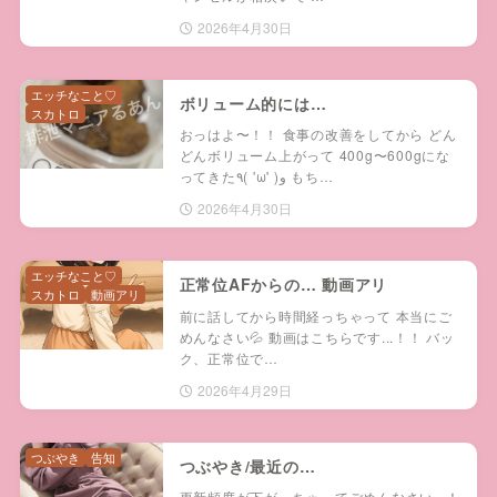
2026年4月30日
エッチなこと♡
ボリューム的には…
スカトロ
おっはよ〜！！ 食事の改善をしてから どん
どんボリューム上がって 400g〜600gにな
ってきた٩( 'ω' )و もち…
2026年4月30日
エッチなこと♡
正常位AFからの… 動画アリ
スカトロ
動画アリ
前に話してから時間経っちゃって 本当にご
めんなさい💦 動画はこちらです...！！ バッ
ク、正常位で…
2026年4月29日
つぶやき
告知
つぶやき/最近の…
更新頻度が下がっちゃってごめんなさい...！