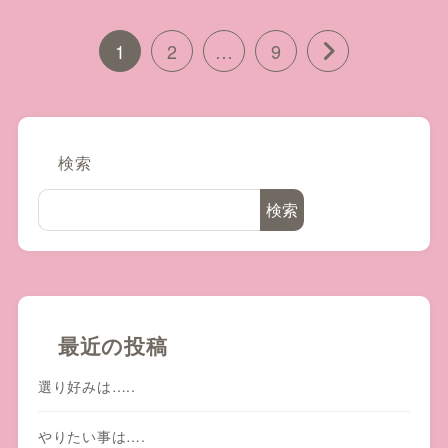
1
2
…
9
検索
検索
最近の投稿
選り好みは…..
やりたい事は….