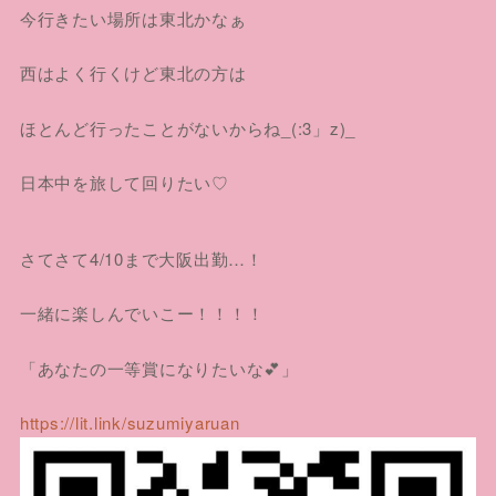
今行きたい場所は東北かなぁ
西はよく行くけど東北の方は
ほとんど行ったことがないからね_(:3」z)_
日本中を旅して回りたい♡
さてさて4/10まで大阪出勤…！
一緒に楽しんでいこー！！！！
「あなたの一等賞になりたいな💕」
https://lit.link/suzumiyaruan