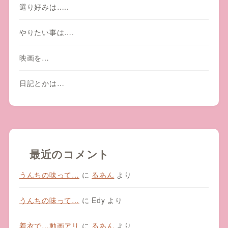
選り好みは…..
やりたい事は….
映画を…
日記とかは…
最近のコメント
うんちの味って…
に
るあん
より
うんちの味って…
に
Edy
より
着衣で…動画アリ
に
るあん
より