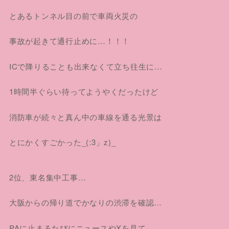
とあるトンネル目の前で車両火災の
事故が起きて通行止めに…！！！
ICで降りることも出来なくて立ち往生に…
1時間半ぐらい待ってようやくだったけど
消防車が続々と真ん中の車線を通る光景は
とにかくすごかった_(:3」z)_
2位、東名集中工事…
大阪からの帰り道でかなりの渋滞を確認…
PAに止まるたびにニュースやXを見て