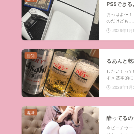
PS5でき
おっはよ〜！
のだけども...
2026年1月
告知
るあんと乾
したい！って
す♫ 基本的
2026年1月
趣味
酔ってるの
今ピーチウーロ