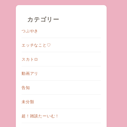
カテゴリー
つぶやき
エッチなこと♡
スカトロ
動画アリ
告知
未分類
超！雑談たーいむ！