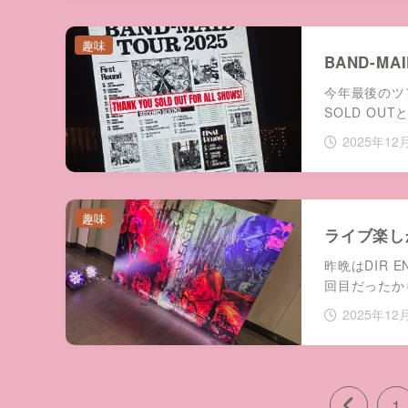
趣味
BAND-MA
今年最後のツ
SOLD OUT
2025年12
趣味
ライブ楽し
昨晩はDIR 
回目だったか
2025年12
1