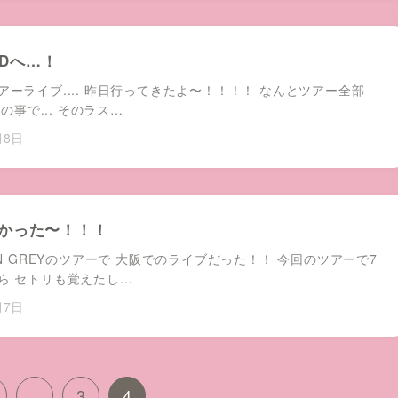
IDへ…！
アーライブ.... 昨日行ってきたよ〜！！！！ なんとツアー全部
との事で... そのラス…
月8日
かった〜！！！
EN GREYのツアーで 大阪でのライブだった！！ 今回のツアーで7
ら セトリも覚えたし…
月7日
…
3
4