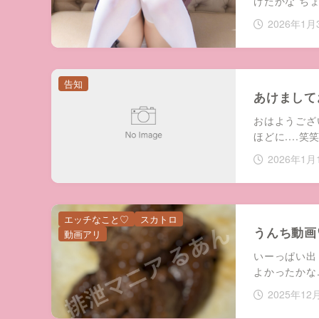
けたかな ち
2026年1月
告知
あけまして
おはようござ
ほどに....
2026年1月
エッチなこと♡
スカトロ
うんち動画
動画アリ
いーっぱい出
よかったかな.
2025年12