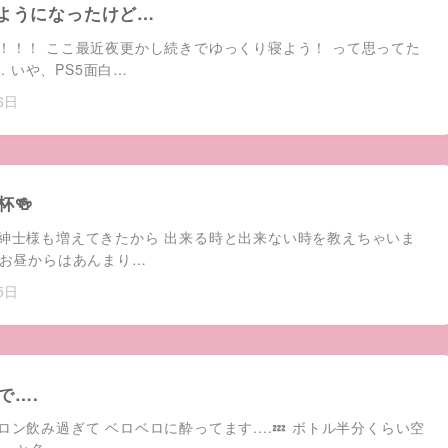
るようになったけど…
！！！ ここ最近夜更かし続きでゆっくり寝よう！ って思ってた
.. いや、PS5面白…
6日
杯🍻
紳士様も増えてきたから 出来る時と出来ない時を教えちゃいま
にお昼からはあんまり…
5日
で….
ン飲み過ぎて ベロベロに酔ってます....💤 ボトル半分くらい空