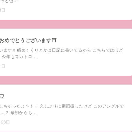
ょっと色…
3日
おめでとうございます⛩
います♫ 締めくくりとかは日記に書いてるから こちらではほど
笑笑 今年もスカトロ…
1日
♡
しちゃったよ〜！！ 久しぶりに動画撮ったけど このアングルで
...？ 最初からち…
月23日