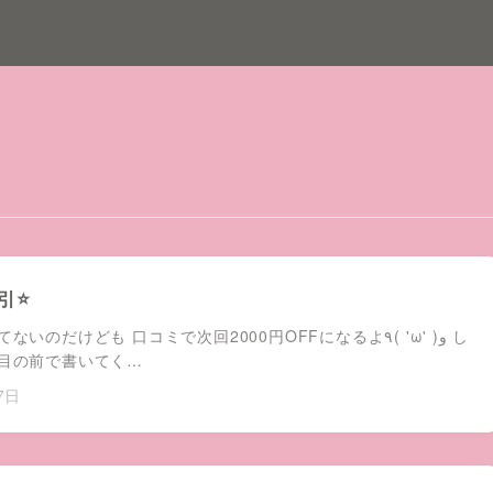
⭐️
のだけども 口コミで次回2000円OFFになるよ٩( 'ω' )و し
目の前で書いてく…
7日