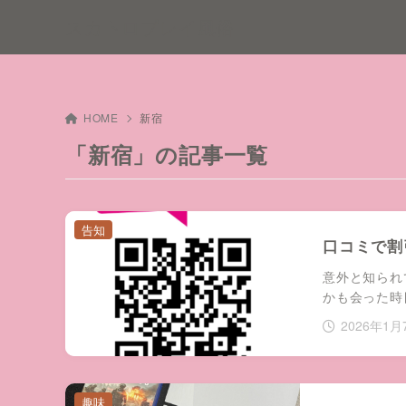
スカトロプレイ風俗
HOME
新宿
「新宿」の記事一覧
告知
口コミで割引
意外と知られてない
かも会った時
2026年1月
趣味