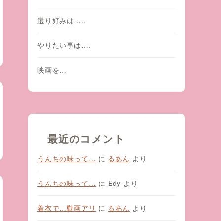
選り好みは…..
やりたい事は….
映画を…
最近のコメント
うんちの味って…
に
るあん
より
うんちの味って…
に
Edy
より
着衣で…動画アリ
に
るあん
より